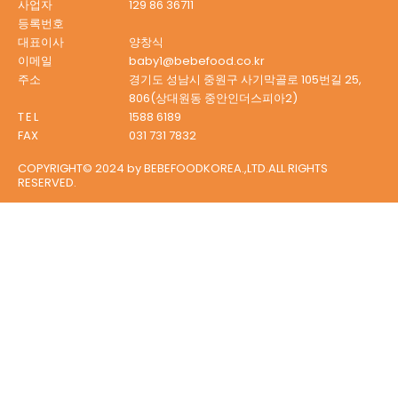
사업자
129 86 36711
등록번호
대표이사
양창식
이메일
baby1@bebefood.co.kr
주소
경기도 성남시 중원구 사기막골로 105번길 25,
806
(상대원동 중안인더스피아2)
TEL
1588 6189
FAX
031 731 7832
COPYRIGHT© 2024 by BEBEFOODKOREA.,LTD.ALL RIGHTS
RESERVED.