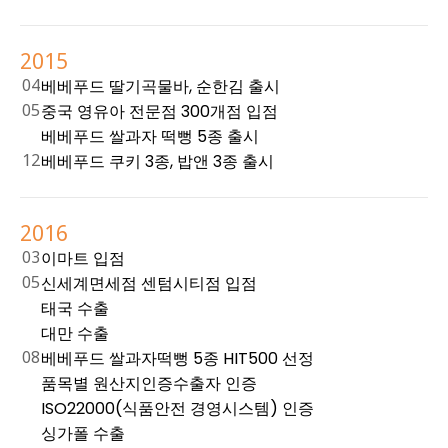
2015
04
베베푸드 딸기곡물바, 순한김 출시
05
중국 영유아 전문점 300개점 입점
베베푸드 쌀과자 떡뻥 5종 출시
12
베베푸드 쿠키 3종, 밥앤 3종 출시
2016
03
이마트 입점
05
신세계면세점 센텀시티점 입점
태국 수출
대만 수출
08
베베푸드 쌀과자떡뻥 5종 HIT500 선정
품목별 원산지인증수출자 인증
ISO22000(식품안전 경영시스템) 인증
싱가폴 수출