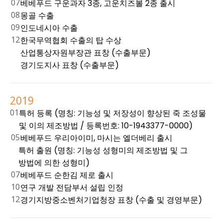
07
베베푸드 구운과자 3종, 고운치즈볼 2종 출시
08
몽골 수출
09
인도네시아 수출
12
한국무역협회 수출의 탑 수상
산업통상자원부장관 표창 (수출부문)
경기도지사 표창 (수출부문)
2019
01
특허 등록 (명칭: 기능성 및 저장성이 향상된 죽 조성물
및 이의 제조방법 / 등록번호: 10-1943377-0000)
05
베베푸드 우리아이미, 마시는 엘더베리 출시
특허 출원 (명칭: 기능성 성형미의 제조방법 및 그
방법에 의한 성형미)
07
베베푸드 순한김 제로 출시
10
연구 개발 전담부서 설립 인정
12
경기지방중소벤처기업청장 표창 (수출 및 경영부문)