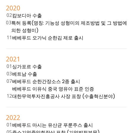
2020
02
캄보디아 수출
03
특허 등록
(명칭: 기능성 성형미의 제조방법 및 그 방법에
의한 성형미)
11
베베푸드 오가닉 순한김 제로 출시
2021
01
싱가포르 수출
03
베트남 수출
07
베베푸드 순한간장소스 2종 출시
베베푸드 이유식 중국 영유아 표준 인증
12
대한무역투자진흥공사 사장 표창 (수출혁신분야)
2022
01
베베푸드 마시는 유산균 푸룬주스 출시
05
중소기업중앙회장상 표창 (기업발전부문)