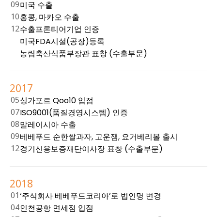
09
미국 수출
10
홍콩, 마카오 수출
12
수출프론티어기업 인증
미국FDA시설(공장)등록
농림축산식품부장관 표창 (수출부문)
2017
05
싱가포르 Qoo10 입점
07
ISO9001(품질경영시스템) 인증
08
말레이시아 수출
09
베베푸드 순한쌀과자, 고운잼, 요거베리볼 출시
12
경기신용보증재단이사장 표창 (수출부문)
2018
01
‘주식회사 베베푸드코리아’로 법인명 변경
04
인천공항 면세점 입점