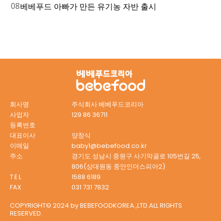
08
베베푸드 아빠가 만든 유기농 자반 출시
회사명
주식회사 베베푸드코리아
사업자
129 86 36711
등록번호
대표이사
양창식
이메일
baby1@bebefood.co.kr
주소
경기도 성남시 중원구 사기막골로 105번길 25,
806
(상대원동 중안인더스피아2)
TEL
1588 6189
FAX
031 731 7832
COPYRIGHT© 2024 by BEBEFOODKOREA.,LTD.ALL RIGHTS
RESERVED.